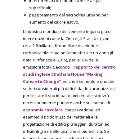
interferenza con i deflussi delle acque
superficiali;
peggioramento del microclima urbano per
aumento del calore estivo.
L’industria mondiale del cemento inquina più di
intere nazioni come la Cina e gli Stati Uniti, con
circa 2,8 miliardi di tonnellate di anidride
carbonica rilasciate nell’atmosfera in un anno (il
dato si riferisce al 2015), pari all’8% delle
emissioni totali. Secondo il
rapporto del centro
studi inglese Chatham House “Making
Concrete Change”
,
p
oiché il cemento è uno dei
settori considerati più difficili da de-carbonizzare,
per limitare il suo impatto ambientale si dovrà
necessariamente puntare anche sui metodi di
economia circolare
, che prevedono, ad
esempio, il riciclo/riuso dei materiali e la
progettazione di edifici più leggeri, duraturi ed
efficienti grazie alle tecniche di bio-edilizia. Se
invece di continuare a costruire brutte case,