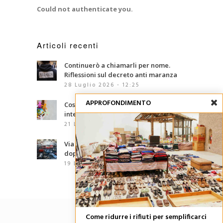
Could not authenticate you.
Articoli recenti
Continuerò a chiamarli per nome.
Riflessioni sul decreto anti maranza
28 Luglio 2026 - 12:25
APPROFONDIMENTO
Cosa sono le competenze
interculturali?
21 Luglio 2026 - 07:00
Via d’Amelio, trentaquattro anni
dopo: le mafie che abbiamo davanti
19 Luglio 2026 - 06:02
Come ridurre i rifiuti per semplificarci