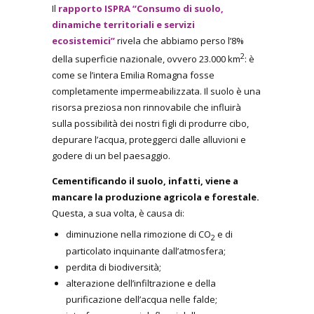
Il
rapporto ISPRA “Consumo di suolo,
dinamiche territoriali e servizi
ecosistemici”
rivela che abbiamo perso l’8%
2
della superficie nazionale, ovvero 23.000 km
: è
come se l’intera Emilia Romagna fosse
completamente impermeabilizzata. Il suolo è una
risorsa preziosa non rinnovabile che influirà
sulla possibilità dei nostri figli di produrre cibo,
depurare l’acqua, proteggerci dalle alluvioni e
godere di un bel paesaggio.
Cementificando il suolo, infatti, viene a
mancare la produzione agricola e forestale.
Questa, a sua volta, è causa di:
diminuzione nella rimozione di CO
e di
2
particolato inquinante dall’atmosfera;
perdita di biodiversità;
alterazione dell’infiltrazione e della
purificazione dell’acqua nelle falde;