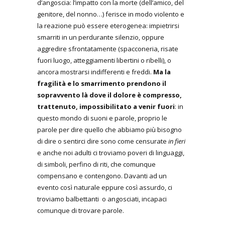
d’angoscia: l’impatto con la morte (dell’amico, del
genitore, del nonno…) ferisce in modo violento e
la reazione può essere eterogenea: impietrirsi
smarriti in un perdurante silenzio, oppure
aggredire sfrontatamente (spacconeria, risate
fuori luogo, atteggiamenti libertini o ribelli), o
ancora mostrarsi indifferenti e freddi.
Ma la
fragilità e lo smarrimento prendono il
sopravvento là dove il dolore è compresso,
trattenuto, impossibilitato a venir fuori
: in
questo mondo di suoni e parole, proprio le
parole per dire quello che abbiamo più bisogno
di dire o sentirci dire sono come censurate
in fieri
e anche noi adulti ci troviamo poveri di linguaggi,
di simboli, perfino di riti, che comunque
compensano e contengono. Davanti ad un
evento così naturale eppure così assurdo, ci
troviamo balbettanti o angosciati, incapaci
comunque di trovare parole.