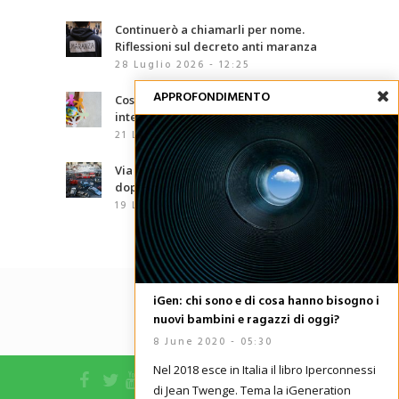
Continuerò a chiamarli per nome.
Riflessioni sul decreto anti maranza
28 Luglio 2026 - 12:25
APPROFONDIMENTO
Cosa sono le competenze
interculturali?
21 Luglio 2026 - 07:00
Via d’Amelio, trentaquattro anni
dopo: le mafie che abbiamo davanti
19 Luglio 2026 - 06:02
iGen: chi sono e di cosa hanno bisogno i
nuovi bambini e ragazzi di oggi?
8 June 2020 - 05:30
Nel 2018 esce in Italia il libro Iperconnessi
di Jean Twenge. Tema la iGeneration