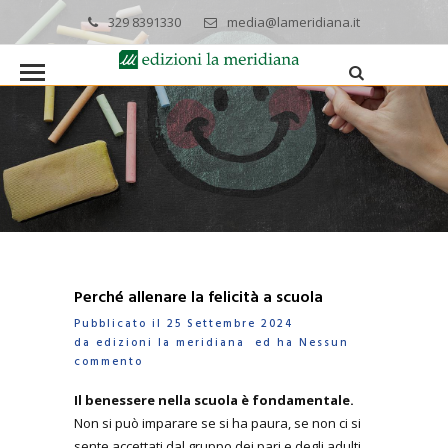
329 8391330
media@lameridiana.it
Perché allenare la felicità a scuola
Pubblicato il 25 Settembre 2024
da
edizioni la meridiana
ed ha
Nessun
commento
I
l benessere nella scuola è fondamentale.
Non si può imparare se si ha paura, se non ci si
sente accettati dal gruppo dei pari e degli adulti,