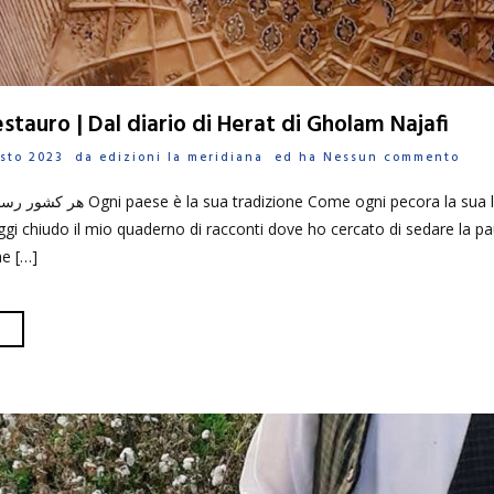
stauro | Dal diario di Herat di Gholam Najafi
gosto 2023 da
edizioni la meridiana
ed ha
Nessun commento
ni pecora la sua lana (proverbio della
i chiudo il mio quaderno di racconti dove ho cercato di sedare la pau
he […]
O