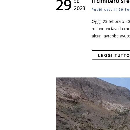
29
SET
Il cimitero si 
2023
Pubblicato il 29 
Oggi, 23 febbraio 20
mi annunciava la mort
alcuni avrebbe avut
LEGGI TUTTO