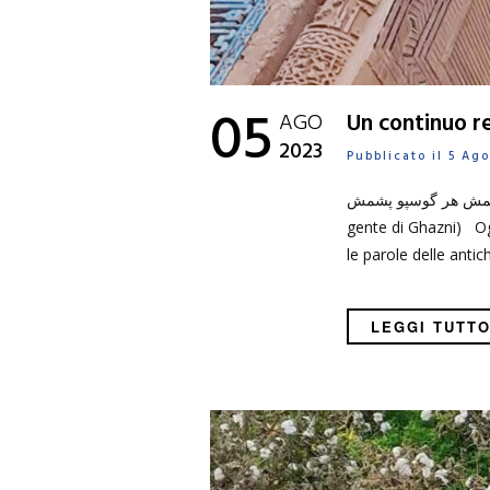
05
AGO
Un continuo re
2023
Pubblicato il 5 A
هر کشور رسمش هر گوسپو پشمش Ogni paese è la sua tradizione Come og
gente di Ghazni) Ogg
le parole delle antic
LEGGI TUTT