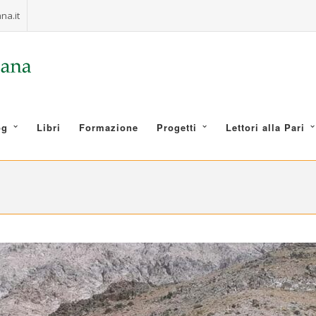
na.it
og
Libri
Formazione
Progetti
Lettori alla Pari