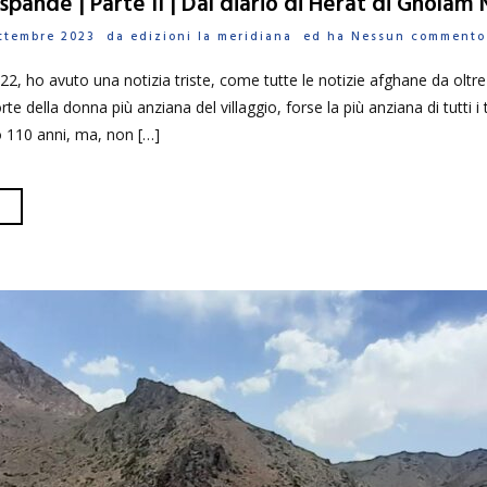
espande | Parte II | Dal diario di Herat di Gholam 
Settembre 2023 da
edizioni la meridiana
ed ha
Nessun commento
22, ho avuto una notizia triste, come tutte le notizie afghane da oltre
e della donna più anziana del villaggio, forse la più anziana di tutti 
o 110 anni, ma, non […]