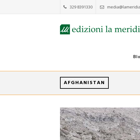
329 8391330
media@lameridia
Bl
AFGHANISTAN