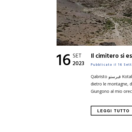
16
SET
Il cimitero si e
2023
Pubblicato il 16 Se
Qabristo قبرستو Kotali khāgā کوتلی خاگاه Il luogo delle tombe La collina del cimitero Le mie cronache arrivano da
dietro le montagne, d
Giungono al mio orecc
LEGGI TUTTO