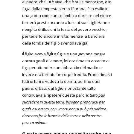
al padre, che lui è vivo, che è sulle montagne, è in
fuga dalla tempesta verso l’Europa, è in esilio in
una grotta come un colombo a dormire nel nido e
tornerà presto accanto a lui e ai suoi figli. Hanno
riempito di illusioni la testa del povero vecchio,
per tenerlo ancora in vita; mentre la bandiera
della tomba del figlio sventolava già.
Il figlio aveva figli e figlie e una giovane moglie
ancora gonfi di amore, lei era rimasta accanto ai
figli per attendere un abbraccio del marito e
invece era tornato un corpo freddo. Erano rimasti
tutti orfani e vedova la donna, perfino quel
padre, orbato dal figlio, nonostante tutto
continuava a ripetere queste parole:
tutto può
succedere in questa terra, bisogna prepararsi per
qualsiasi evento, con i morti non si può più parlare,
dormono fra le braccia della terra e nella nostra
povera anima
.
Questo povero nonno, una volta padre, una