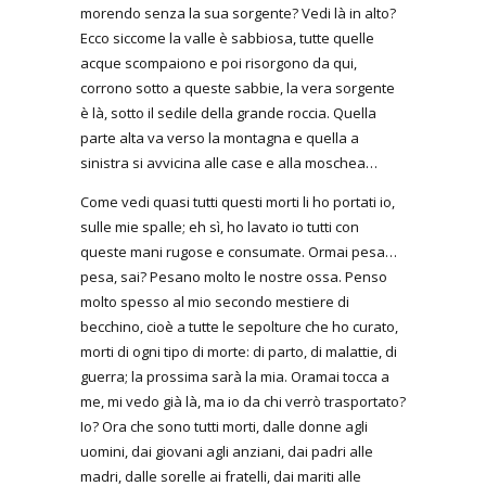
morendo senza la sua sorgente? Vedi là in alto?
Ecco siccome la valle è sabbiosa, tutte quelle
acque scompaiono e poi risorgono da qui,
corrono sotto a queste sabbie, la vera sorgente
è là, sotto il sedile della grande roccia. Quella
parte alta va verso la montagna e quella a
sinistra si avvicina alle case e alla moschea…
Come vedi quasi tutti questi morti li ho portati io,
sulle mie spalle; eh sì, ho lavato io tutti con
queste mani rugose e consumate. Ormai pesa…
pesa, sai? Pesano molto le nostre ossa. Penso
molto spesso al mio secondo mestiere di
becchino, cioè a tutte le sepolture che ho curato,
morti di ogni tipo di morte: di parto, di malattie, di
guerra; la prossima sarà la mia. Oramai tocca a
me, mi vedo già là, ma io da chi verrò trasportato?
Io? Ora che sono tutti morti, dalle donne agli
uomini, dai giovani agli anziani, dai padri alle
madri, dalle sorelle ai fratelli, dai mariti alle