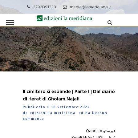
329 8391330
media@lameridiana.it
Il cimitero si espande | Parte I | Dal diario
di Herat di Gholam Najafi
Pubblicato il 16 Settembre 2023
da
edizioni la meridiana
ed ha
Nessun
commento
Qabristo قبرستو
Kotali khāgā کوتلی خاگاه