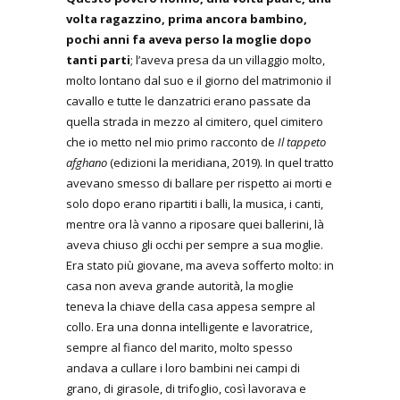
volta ragazzino, prima ancora bambino,
pochi anni fa aveva perso la moglie dopo
tanti parti
; l’aveva presa da un villaggio molto,
molto lontano dal suo e il giorno del matrimonio il
cavallo e tutte le danzatrici erano passate da
quella strada in mezzo al cimitero, quel cimitero
che io metto nel mio primo racconto de
Il tappeto
afghano
(edizioni la meridiana, 2019). In quel tratto
avevano smesso di ballare per rispetto ai morti e
solo dopo erano ripartiti i balli, la musica, i canti,
mentre ora là vanno a riposare quei ballerini, là
aveva chiuso gli occhi per sempre a sua moglie.
Era stato più giovane, ma aveva sofferto molto: in
casa non aveva grande autorità, la moglie
teneva la chiave della casa appesa sempre al
collo. Era una donna intelligente e lavoratrice,
sempre al fianco del marito, molto spesso
andava a cullare i loro bambini nei campi di
grano, di girasole, di trifoglio, così lavorava e