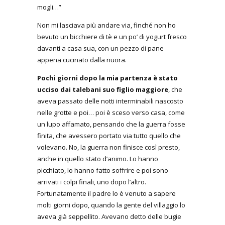
mogli…”
Non mi lasciava più andare via, finché non ho
bevuto un bicchiere di tè e un po’ di yogurt fresco
davanti a casa sua, con un pezzo di pane
appena cucinato dalla nuora.
Pochi giorni dopo la mia partenza è stato
ucciso dai talebani suo figlio maggiore
, che
aveva passato delle notti interminabili nascosto
nelle grotte e poi… poi è sceso verso casa, come
un lupo affamato, pensando che la guerra fosse
finita, che avessero portato via tutto quello che
volevano. No, la guerra non finisce così presto,
anche in quello stato d’animo. Lo hanno
picchiato, lo hanno fatto soffrire e poi sono
arrivati i colpi finali, uno dopo l’altro.
Fortunatamente il padre lo è venuto a sapere
molti giorni dopo, quando la gente del villaggio lo
aveva già seppellito. Avevano detto delle bugie