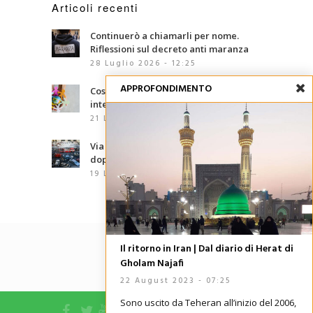
Articoli recenti
Continuerò a chiamarli per nome.
Riflessioni sul decreto anti maranza
28 Luglio 2026 - 12:25
APPROFONDIMENTO
Cosa sono le competenze
interculturali?
21 Luglio 2026 - 07:00
Via d’Amelio, trentaquattro anni
dopo: le mafie che abbiamo davanti
19 Luglio 2026 - 06:02
Il ritorno in Iran | Dal diario di Herat di
Gholam Najafi
22 August 2023 - 07:25
Sono uscito da Teheran all’inizio del 2006,