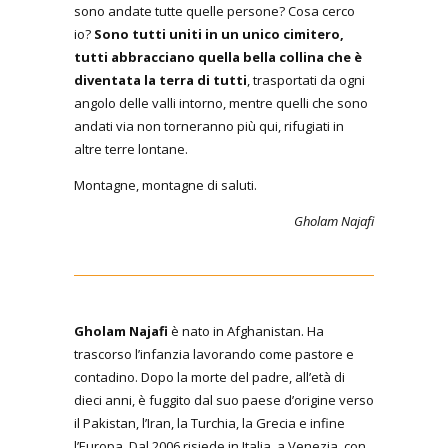
sono andate tutte quelle persone? Cosa cerco
io?
Sono tutti uniti in un unico cimitero,
tutti abbracciano quella bella collina che è
diventata la terra di tutti
, trasportati da ogni
angolo delle valli intorno, mentre quelli che sono
andati via non torneranno più qui, rifugiati in
altre terre lontane.
Montagne, montagne di saluti.
Gholam Najafi
Gholam Najafi
è nato in Afghanistan. Ha
trascorso l’infanzia lavorando come pastore e
contadino. Dopo la morte del padre, all’età di
dieci anni, è fuggito dal suo paese d’origine verso
il Pakistan, l’Iran, la Turchia, la Grecia e infine
l’Europa. Dal 2006 risiede in Italia, a Venezia, con