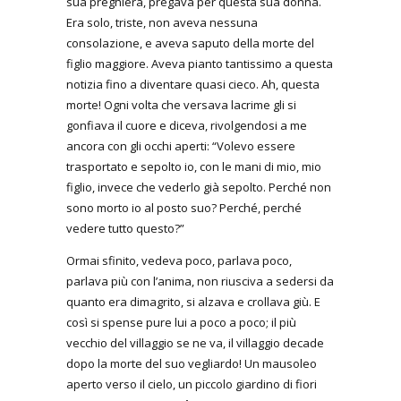
sua preghiera, pregava per questa sua donna.
Era solo, triste, non aveva nessuna
consolazione, e aveva saputo della morte del
figlio maggiore. Aveva pianto tantissimo a questa
notizia fino a diventare quasi cieco. Ah, questa
morte! Ogni volta che versava lacrime gli si
gonfiava il cuore e diceva, rivolgendosi a me
ancora con gli occhi aperti: “Volevo essere
trasportato e sepolto io, con le mani di mio, mio
figlio, invece che vederlo già sepolto. Perché non
sono morto io al posto suo? Perché, perché
vedere tutto questo?”
Ormai sfinito, vedeva poco, parlava poco,
parlava più con l’anima, non riusciva a sedersi da
quanto era dimagrito, si alzava e crollava giù. E
così si spense pure lui a poco a poco; il più
vecchio del villaggio se ne va, il villaggio decade
dopo la morte del suo vegliardo! Un mausoleo
aperto verso il cielo, un piccolo giardino di fiori