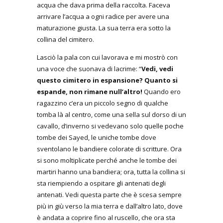
acqua che dava prima della raccolta. Faceva
arrivare l’acqua a ogni radice per avere una
maturazione giusta. La sua terra era sotto la
collina del cimitero.
Lasciò la pala con cui lavorava e mi mostrò con
una voce che suonava di lacrime: “
Vedi, vedi
questo cimitero in espansione? Quanto si
espande, non rimane null’altro!
Quando ero
ragazzino c’era un piccolo segno di qualche
tomba là al centro, come una sella sul dorso di un
cavallo, d’inverno si vedevano solo quelle poche
tombe dei Sayed, le uniche tombe dove
sventolano le bandiere colorate di scritture. Ora
si sono moltiplicate perché anche le tombe dei
martiri hanno una bandiera; ora, tutta la collina si
sta riempiendo a ospitare gli antenati degli
antenati. Vedi questa parte che è scesa sempre
più in giù verso la mia terra e dall’altro lato, dove
è andata a coprire fino al ruscello, che ora sta