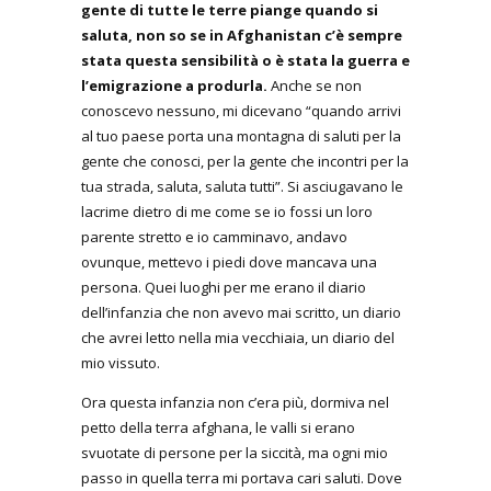
gente di tutte le terre piange quando si
saluta, non so se in Afghanistan c’è sempre
stata questa sensibilità o è stata la guerra e
l’emigrazione a produrla.
Anche se non
conoscevo nessuno, mi dicevano “quando arrivi
al tuo paese porta una montagna di saluti per la
gente che conosci, per la gente che incontri per la
tua strada, saluta, saluta tutti”. Si asciugavano le
lacrime dietro di me come se io fossi un loro
parente stretto e io camminavo, andavo
ovunque, mettevo i piedi dove mancava una
persona. Quei luoghi per me erano il diario
dell’infanzia che non avevo mai scritto, un diario
che avrei letto nella mia vecchiaia, un diario del
mio vissuto.
Ora questa infanzia non c’era più, dormiva nel
petto della terra afghana, le valli si erano
svuotate di persone per la siccità, ma ogni mio
passo in quella terra mi portava cari saluti. Dove