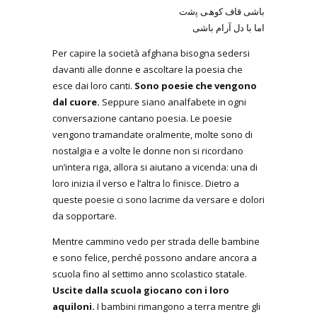
ﺑﺎﺷﯽ ﻗﺎف ﮐوھﯽ ﭘﺷت
اﻣﺎ ﺑﺎ دل آرام ﺑﺎﺷﯽ
Per capire la società afghana bisogna sedersi
davanti alle donne e ascoltare la poesia che
esce dai loro canti.
Sono poesie che vengono
dal cuore.
Seppure siano analfabete in ogni
conversazione cantano poesia. Le poesie
vengono tramandate oralmente, molte sono di
nostalgia e a volte le donne non si ricordano
un’intera riga, allora si aiutano a vicenda: una di
loro inizia il verso e l’altra lo finisce. Dietro a
queste poesie ci sono lacrime da versare e dolori
da sopportare.
Mentre cammino vedo per strada delle bambine
e sono felice, perché possono andare ancora a
scuola fino al settimo anno scolastico statale.
Uscite dalla scuola giocano con i loro
aquiloni.
I bambini rimangono a terra mentre gli