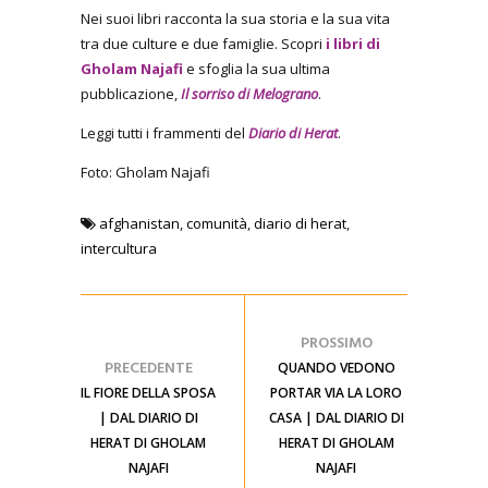
Nei suoi libri racconta la sua storia e la sua vita
tra due culture e due famiglie. Scopri
i libri di
Gholam Najafi
e sfoglia la sua ultima
pubblicazione,
Il sorriso di Melograno
.
Leggi tutti i frammenti del
Diario di Herat
.
Foto: Gholam Najafi
afghanistan
,
comunità
,
diario di herat
,
intercultura
PROSSIMO
PRECEDENTE
QUANDO VEDONO
IL FIORE DELLA SPOSA
PORTAR VIA LA LORO
| DAL DIARIO DI
CASA | DAL DIARIO DI
HERAT DI GHOLAM
HERAT DI GHOLAM
NAJAFI
NAJAFI