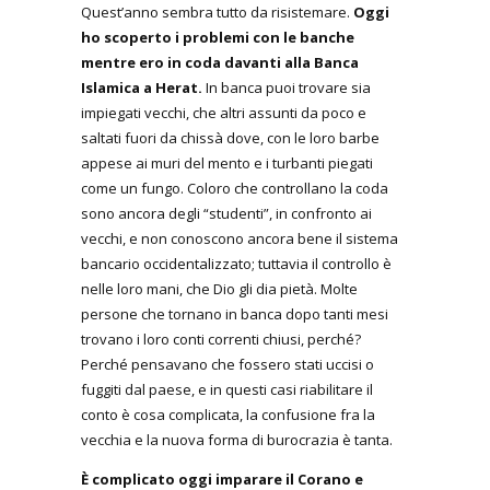
Quest’anno sembra tutto da risistemare.
Oggi
ho scoperto i problemi con le banche
mentre ero in coda davanti alla Banca
Islamica a Herat.
In banca puoi trovare sia
impiegati vecchi, che altri assunti da poco e
saltati fuori da chissà dove, con le loro barbe
appese ai muri del mento e i turbanti piegati
come un fungo. Coloro che controllano la coda
sono ancora degli “studenti”, in confronto ai
vecchi, e non conoscono ancora bene il sistema
bancario occidentalizzato; tuttavia il controllo è
nelle loro mani, che Dio gli dia pietà. Molte
persone che tornano in banca dopo tanti mesi
trovano i loro conti correnti chiusi, perché?
Perché pensavano che fossero stati uccisi o
fuggiti dal paese, e in questi casi riabilitare il
conto è cosa complicata, la confusione fra la
vecchia e la nuova forma di burocrazia è tanta.
È complicato oggi imparare il Corano e