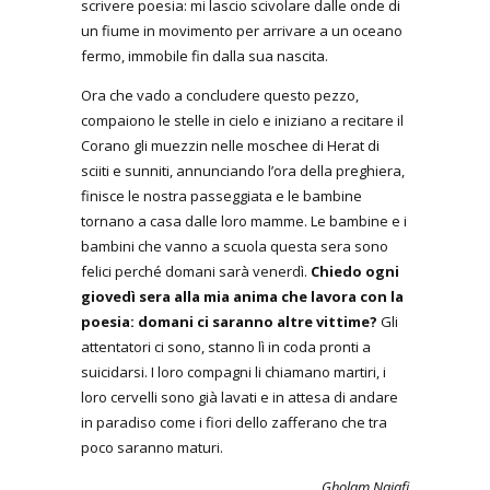
scrivere poesia: mi lascio scivolare dalle onde di
un fiume in movimento per arrivare a un oceano
fermo, immobile fin dalla sua nascita.
Ora che vado a concludere questo pezzo,
compaiono le stelle in cielo e iniziano a recitare il
Corano gli muezzin nelle moschee di Herat di
sciiti e sunniti, annunciando l’ora della preghiera,
finisce le nostra passeggiata e le bambine
tornano a casa dalle loro mamme. Le bambine e i
bambini che vanno a scuola questa sera sono
felici perché domani sarà venerdì.
Chiedo ogni
giovedì sera alla mia anima che lavora con la
poesia: domani ci saranno altre vittime?
Gli
attentatori ci sono, stanno lì in coda pronti a
suicidarsi. I loro compagni li chiamano martiri, i
loro cervelli sono già lavati e in attesa di andare
in paradiso come i fiori dello zafferano che tra
poco saranno maturi.
Gholam Najafi