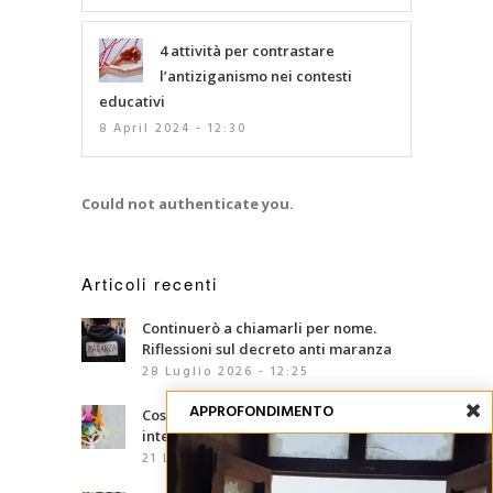
4 attività per contrastare
l’antiziganismo nei contesti
educativi
8 April 2024 - 12:30
Could not authenticate you.
Articoli recenti
Continuerò a chiamarli per nome.
Riflessioni sul decreto anti maranza
28 Luglio 2026 - 12:25
APPROFONDIMENTO
Cosa sono le competenze
interculturali?
21 Luglio 2026 - 07:00