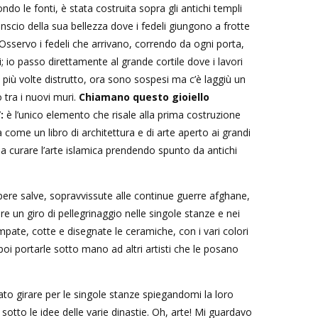
o le fonti, è stata costruita sopra gli antichi templi
nscio della sua bellezza dove i fedeli giungono a frotte
Osservo i fedeli che arrivano, correndo da ogni porta,
ri; io passo direttamente al grande cortile dove i lavori
o più volte distrutto, ora sono sospesi ma c’è laggiù un
 tra i nuovi muri.
Chiamano questo gioiello
:
è l’unico elemento che risale alla prima costruzione
 come un libro di architettura e di arte aperto ai grandi
a curare l’arte islamica prendendo spunto da antichi
pere salve, sopravvissute alle continue guerre afghane,
un giro di pellegrinaggio nelle singole stanze e nei
ate, cotte e disegnate le ceramiche, con i vari colori
 poi portarle sotto mano ad altri artisti che le posano
iato girare per le singole stanze spiegandomi la loro
a sotto le idee delle varie dinastie. Oh, arte! Mi guardavo