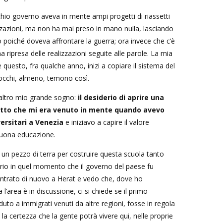
hio governo aveva in mente ampi progetti di riassetti
zzazioni, ma non ha mai preso in mano nulla, lasciando
 poiché doveva affrontare la guerra; ora invece che c’è
 ripresa delle realizzazioni seguite alle parole. La mia
questo, fra qualche anno, inizi a copiare il sistema del
 occhi, almeno, temono così.
 altro mio grande sogno:
il desiderio di aprire una
etto che mi era venuto in mente quando avevo
versitari a Venezia
e iniziavo a capire il valore
 buona educazione.
n pezzo di terra per costruire questa scuola tanto
rio in quel momento che il governo del paese fu
entrato di nuovo a Herat e vedo che, dove ho
 l’area è in discussione, ci si chiede se il primo
duto a immigrati venuti da altre regioni, fosse in regola
a certezza che la gente potrà vivere qui, nelle proprie