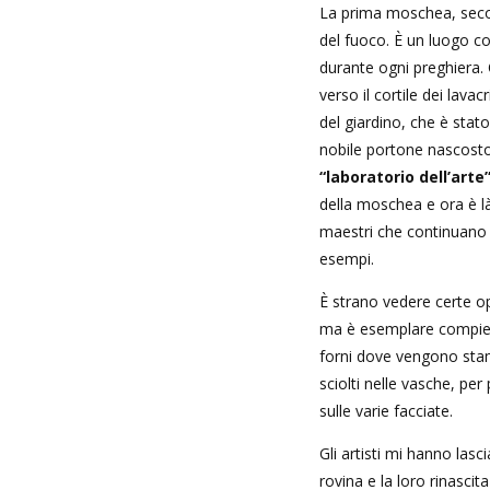
La prima moschea, second
del fuoco. È un luogo co
durante ogni preghiera. 
verso il cortile dei lavac
del giardino, che è stat
nobile portone nascosto
“laboratorio dell’arte”
della moschea e ora è là
maestri che continuano 
esempi.
È strano vedere certe o
ma è esemplare compiere 
forni dove vengono stamp
sciolti nelle vasche, per
sulle varie facciate.
Gli artisti mi hanno lasc
rovina e la loro rinascit