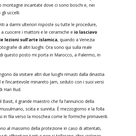
 montagne incantate dove ci sono boschi e, nei
li uccelli.
inti a darmi ulteriori risposte su tutte le procedure,
 a cuocere i mattoni e le ceramiche e
io lasciavo
e lezioni sull’arte islamica
, quando a Venezia
tografie di altri luoghi. Ora sono qui sulla reale
 di questo posto mi porta in Marocco, a Palermo, in
ono da visitare altri due luoghi rimasti dalla dinastia
e l’incantevole minareto Jam, seduto con i suoi versi
di Hari Rud.
l Basit, il grande maestro che fa l’annuncio della
musulmano, sciita e sunnita. È mezzogiorno e la folla
rsi in fila verso la moschea come le formiche primaverili.
no al massimo della protezione in caso di attentati,
uti affrontare tanti e non si tollerano altre violenze,