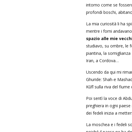
intorno come se fossero
profondi boschi, abitano g
La mia curiosità li ha sp
mentre i forni andavano
spazio alle mie vecchi
studiavo, su ombre, le fo
piantina, la somiglianza
Iran, a Cordova…
Uscendo da qui mi rimang
Ghuride: Shah-e Mashad 
Kūfī sulla riva del fiume 
Poi sentì la voce di Abdu
preghiera in ogni paese 
dei fedeli inizia a mette
La moschea e i fedeli so
poiché il paese ne ha dov