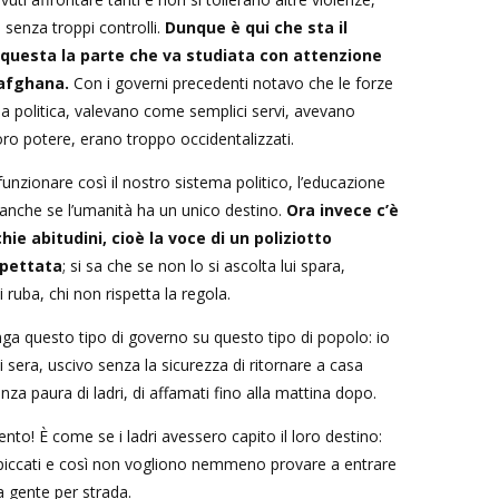
 senza troppi controlli.
Dunque è qui che sta il
questa la parte che va studiata con attenzione
 afghana.
Con i governi precedenti notavo che le forze
ella politica, valevano come semplici servi, avevano
 loro potere, erano troppo occidentalizzati.
funzionare così il nostro sistema politico, l’educazione
 anche se l’umanità ha un unico destino.
Ora invece c’è
hie abitudini, cioè la voce di un poliziotto
spettata
; si sa che se non lo si ascolta lui spara,
 ruba, chi non rispetta la regola.
ga questo tipo di governo su questo tipo di popolo: io
i sera, uscivo senza la sicurezza di ritornare a casa
 paura di ladri, di affamati fino alla mattina dopo.
to! È come se i ladri avessero capito il loro destino:
piccati e così non vogliono nemmeno provare a entrare
a gente per strada.