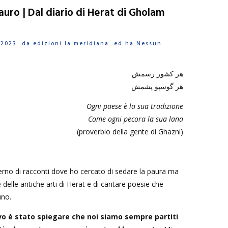
auro | Dal diario di Herat di Gholam
o 2023 da
edizioni la meridiana
ed ha
Nessun
هر کشور رسمش
هر گوسپو پشمش
Ogni paese è la sua tradizione
Come ogni pecora la sua lana
(proverbio della gente di Ghazni)
erno di racconti dove ho cercato di sedare la paura ma
le delle antiche arti di Herat e di cantare poesie che
uno.
vo è stato spiegare che noi siamo sempre partiti