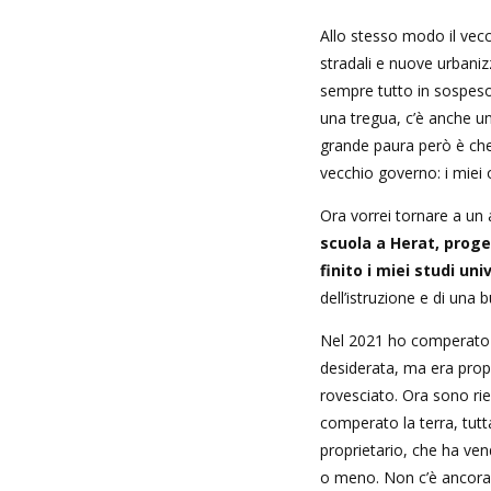
Allo stesso modo il vecc
stradali e nuove urbani
sempre tutto in sospeso
una tregua, c’è anche una
grande paura però è che 
vecchio governo: i miei
Ora vorrei tornare a un
scuola a Herat, prog
finito i miei studi uni
dell’istruzione e di una
Nel 2021 ho comperato u
desiderata, ma era prop
rovesciato. Ora sono ri
comperato la terra, tutta
proprietario, che ha ven
o meno. Non c’è ancora l