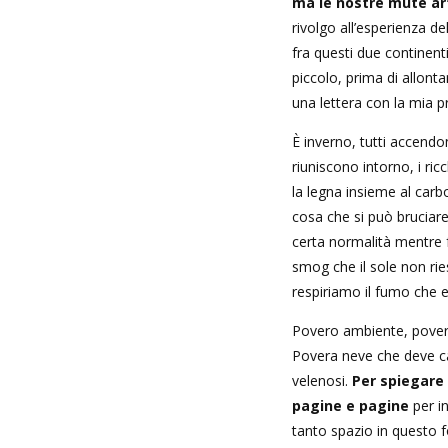
ma le nostre mute art
rivolgo all’esperienza de
fra questi due continenti
piccolo, prima di allont
una lettera con la mia p
È inverno, tutti accendon
riuniscono intorno, i ri
la legna insieme al carb
cosa che si può bruciare
certa normalità mentre f
smog che il sole non ries
respiriamo il fumo che 
Povero ambiente, poveri
Povera neve che deve ca
velenosi.
Per spiegare
pagine e pagine
per i
tanto spazio in questo f