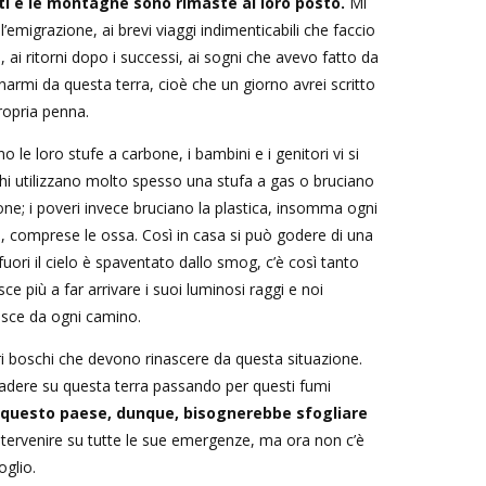
i e le montagne sono rimaste al loro posto.
Mi
ll’emigrazione, ai brevi viaggi indimenticabili che faccio
, ai ritorni dopo i successi, ai sogni che avevo fatto da
anarmi da questa terra, cioè che un giorno avrei scritto
ropria penna.
o le loro stufe a carbone, i bambini e i genitori vi si
cchi utilizzano molto spesso una stufa a gas o bruciano
one; i poveri invece bruciano la plastica, insomma ogni
, comprese le ossa. Così in casa si può godere di una
uori il cielo è spaventato dallo smog, c’è così tanto
ce più a far arrivare i suoi luminosi raggi e noi
esce da ogni camino.
 boschi che devono rinascere da questa situazione.
dere su questa terra passando per questi fumi
 questo paese, dunque, bisognerebbe sfogliare
ntervenire su tutte le sue emergenze, ma ora non c’è
oglio.