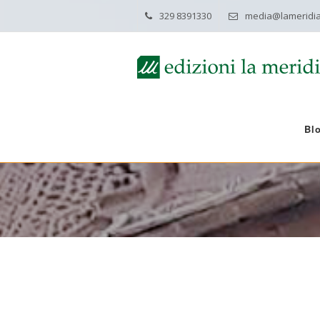
329 8391330
media@lameridia
Bl