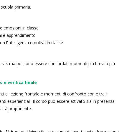
a scuola primaria.
le emozioni in classe
ni e apprendimento
n l’intelligenza emotiva in classe
ssive, ma possono essere concordati momenti più brevi o più
 e verifica finale
i di lezione frontale e momenti di confronto con e tra i
ti esperienziali. Il corso può essere attivato sia in presenza
ealtà proponente.
Ed. M Harvard University, si occupa da venti anni di formazione