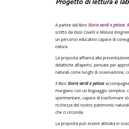
Progetto di lettura e la
A partire dal libro
Storie verdi e pelose. 
scritto da
Enzo Covelli
e
Malusa Kosgran
un percorso educativo capace di coniugar
natura.
La proposta affianca alla presentazione d
didattiche all’aperto, pensate per approf
naturali come luoghi di osservazione,
Il libro
Storie verdi e pelose
accompagna ba
murgiano con un linguaggio semplice, cu
sperimentare, capace di trasformare stor
ricchezza del nostro patrimonio natura
che ci circonda.
La proposta può essere attivata in scuole