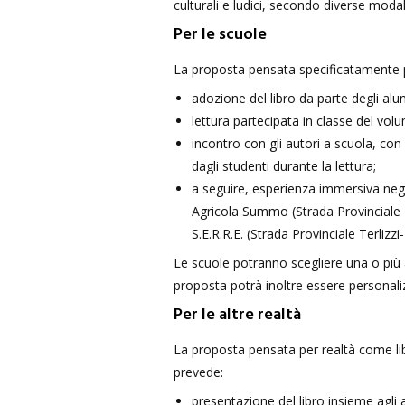
culturali e ludici, secondo diverse modal
Per le scuole
La proposta pensata specificatamente p
adozione del libro da parte degli alun
lettura partecipata in classe del vol
incontro con gli autori a scuola, con f
dagli studenti durante la lettura;
a seguire, esperienza immersiva neg
Agricola Summo (Strada Provinciale 2
S.E.R.R.E. (Strada Provinciale Terlizzi
Le scuole potranno scegliere una o più at
proposta potrà inoltre essere personali
Per le altre realtà
La proposta pensata per realtà come libre
prevede:
presentazione del libro insieme agli a