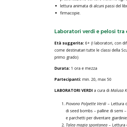
lettura animata di alcuni passi del lib
firmacopie.
Laboratori verdi e pelosi tra 
Età suggerita:
6+ (I laboratori, con d
come destinatari tutte le classi della Sc
primo grado)
Durata:
1 ora e mezza
Partecipanti:
min. 20, max 50
LABORATORI VERDI
a cura di
Malusa K
Piovono Polpette Verdi
– Lettura d
di seed bombs – palline di semi –
e parchetti per diventare giardinier
Talea magia spontanea
– Lettura 