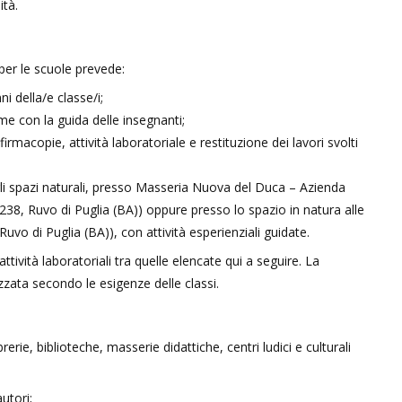
ità.
er le scuole prevede:
ni della/e classe/i;
ume con la guida delle insegnanti;
irmacopie, attività laboratoriale e restituzione dei lavori svolti
li spazi naturali, presso Masseria Nuova del Duca – Azienda
38, Ruvo di Puglia (BA)) oppure presso lo spazio in natura alle
-Ruvo di Puglia (BA)), con attività esperienziali guidate.
tività laboratoriali tra quelle elencate qui a seguire. La
zzata secondo le esigenze delle classi.
rie, biblioteche, masserie didattiche, centri ludici e culturali
utori;