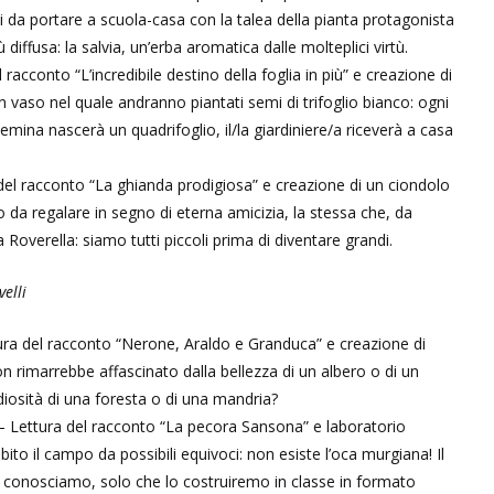
ali da portare a scuola-casa con la talea della pianta protagonista
 diffusa: la salvia, un’erba aromatica dalle molteplici virtù.
 racconto “L’incredibile destino della foglia in più” e creazione di
un vaso nel quale andranno piantati semi di trifoglio bianco: ogni
mina nascerà un quadrifoglio, il/la giardiniere/a riceverà a casa
del racconto “La ghianda prodigiosa” e creazione di un ciondolo
da regalare in segno di eterna amicizia, la stessa che, da
ia Roverella: siamo tutti piccoli prima di diventare grandi.
elli
ra del racconto “Nerone, Araldo e Granduca” e creazione di
non rimarrebbe affascinato dalla bellezza di un albero o di un
iosità di una foresta o di una mandria?
 Lettura del racconto “La pecora Sansona” e laboratorio
to il campo da possibili equivoci: non esiste l’oca murgiana! Il
utti conosciamo, solo che lo costruiremo in classe in formato