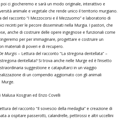
 E poi ci giocheremo e sarà un modo originale, interattivo e
versità animale e vegetale che rende unico il territorio murgiano.
a del racconto “I Mezzocorsi e il Mezzuomo” e laboratorio di
ipici recinti per le pecore disseminati nella Murgia. I pastori, che
ose, anche di costruire delle opere ingegnose e funzionali come
 attingeremo per per immaginare, progettare e costruire un
on materiali di poveri e di recupero.
 De Murgis
– Lettura del racconto “La stregona dentellata” –
 stregona dentellata? Si trova anche nelle Murge ed è l’insetto
straordinaria suggestione e catapultarci in un viaggio
 realizzazione di un compendio aggiornato con gli animali
le Murge.
i Malusa Kosgran ed Enzo Covelli
ettura del racconto “Il sovescio della medaglia” e creazione di
a a ospitare passerotti, calandrelle, pettirossi e altri uccellini