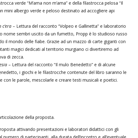
astrocca verde “M’ama non m’ama” e della filastrocca pelosa “Il
 un mini albergo verde e peloso destinato ad accogliere api
 c’era
– Lettura del racconto “Volpeo e Gallinetta” e laboratorio
 suo nome sembri uscito da un fumetto, Propp è lo studioso russo
do il mondo delle fiabe. Grazie ad un mazzo di carte giganti con
tanti magici dedicati al territorio murgiano ci divertiremo ad
ova di zecca.
esia
– Lettura del racconto “Il mulo Benedetto” e di alcune
enedetto, i giochi e le filastrocche contenute del libro saranno le
e con le parole, mescolarle e creare testi musicali e poetici.
articolazione della proposta.
roposta attivando presentazioni e laboratori didattici con gli
al numero di partecipanti, alla durata dell’incontro e all’eventuale