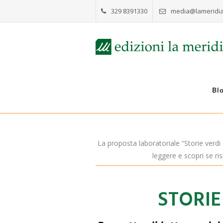
329 8391330
media@lameridia
Bl
La proposta laboratoriale “Storie verdi 
leggere e scopri se ris
STORIE