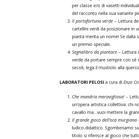
per classe e/o di vasetti individu
del racconto nella sua variante più
Il portafortuna verde
– Lettura del
cartellini verdi da posizionare in 
pianta merita un nome! Se dalla se
un premio speciale.
Segnalibro da piantare
– Lettura 
verde da portare sempre con sé o 
secoli, lega il mustiolo alla querc
LABORATORI PELOSI
a cura di
Enzo Cov
Che mandria meravigliosa!
– Lettu
un’opera artistica collettiva: chi 
cavallo ma…vuoi mettere la grand
Il grande gioco dell’oca murgiana
–
ludico-didattico. Sgomberiamo subi
titolo si riferisce al gioco che t