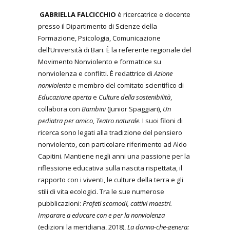
GABRIELLA FALCICCHIO
è ricercatrice e docente
presso il Dipartimento di Scienze della
Formazione, Psicologia, Comunicazione
dell’Università di Bari. È la referente regionale del
Movimento Nonviolento e formatrice su
nonviolenza e conflitti. È redattrice di
Azione
nonviolenta
e membro del comitato scientifico di
Educazione aperta
e
Culture della sostenibilità
,
collabora con
Bambini
(Junior Spaggiari),
Un
pediatra per amico
,
Teatro naturale
. I suoi filoni di
ricerca sono legati alla tradizione del pensiero
nonviolento, con particolare riferimento ad Aldo
Capitini. Mantiene negli anni una passione per la
riflessione educativa sulla nascita rispettata, il
rapporto con i viventi, le culture della terra e gli
stili di vita ecologici. Tra le sue numerose
pubblicazioni:
Profeti scomodi, cattivi maestri.
Imparare a educare con e per la nonviolenza
(edizioni la meridiana, 2018),
La donna-che-genera: